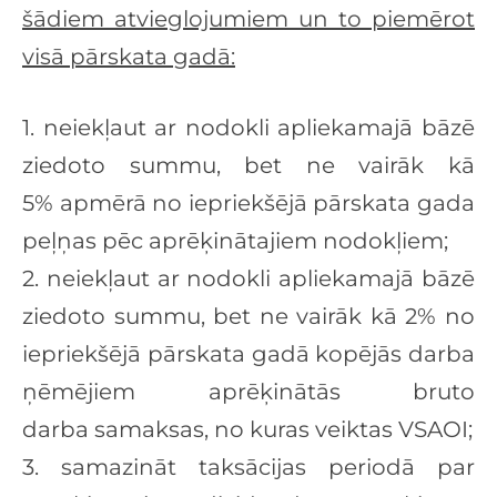
šādiem atvieglojumiem un to piemērot
visā pārskata gadā:
1. neiekļaut ar nodokli apliekamajā bāzē
ziedoto summu, bet ne vairāk kā
5%
apmērā no iepriekšējā pārskata gada
peļņas pēc aprēķinātajiem nodokļiem;
2. neiekļaut ar nodokli apliekamajā bāzē
ziedoto summu, bet ne vairāk kā 2%
no
iepriekšējā pārskata gadā kopējās darba
ņēmējiem aprēķinātās bruto
darba
samaksas, no kuras veiktas VSAOI;
3. samazināt taksācijas periodā par