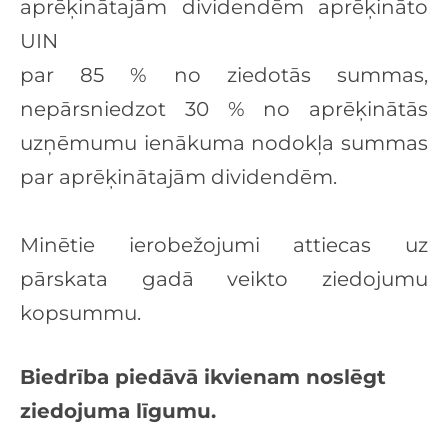
aprēķinātajām dividendēm aprēķināto
UIN
par 85 % no ziedotās summas,
nepārsniedzot 30 % no aprēķinātās
uzņēmumu
ienākuma nodokļa summas
par aprēķinātajām dividendēm.
Minētie ierobežojumi attiecas uz
pārskata gadā veikto ziedojumu
kopsummu.
Biedrība piedāvā ikvienam noslēgt
ziedojuma līgumu.