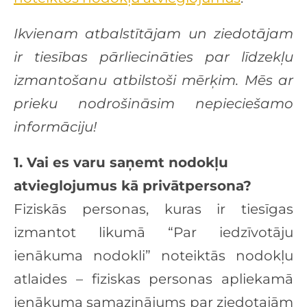
Ikvienam atbalstītājam un ziedotājam
ir tiesības pārliecināties par līdzekļu
izmantošanu
atbilstoši mērķim. Mēs ar
prieku nodrošināsim nepieciešamo
informāciju!
1. Vai es varu saņemt nodokļu
atvieglojumus kā privātpersona?
Fiziskās personas, kuras ir tiesīgas
izmantot likumā “Par iedzīvotāju
ienākuma
nodokli” noteiktās nodokļu
atlaides – fiziskas personas apliekamā
ienākuma samazinājums par ziedotajām