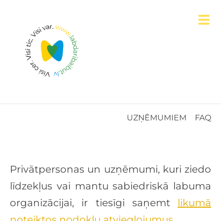
UZŅĒMUMIEM
FAQ
Privātpersonas un uzņēmumi, kuri ziedo
līdzekļus vai mantu sabiedriskā labuma
organizācijai, ir tiesīgi saņemt
likumā
noteiktos nodokļu atvieglojumus
.