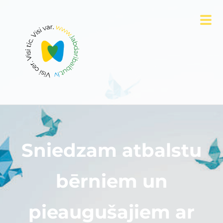
Sniedzam atbalstu
bērniem un
pieaugušajiem ar