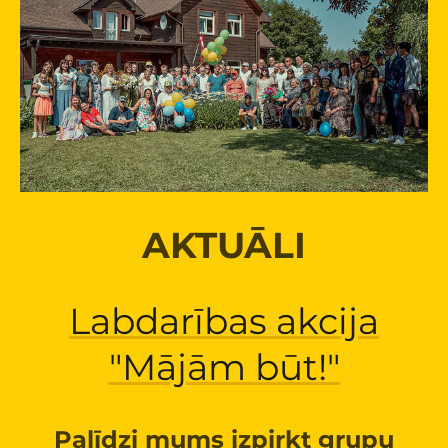
AKTUĀLI
Labdarības akcija
"Mājām būt!"
Palīdzi mums izpirkt grupu