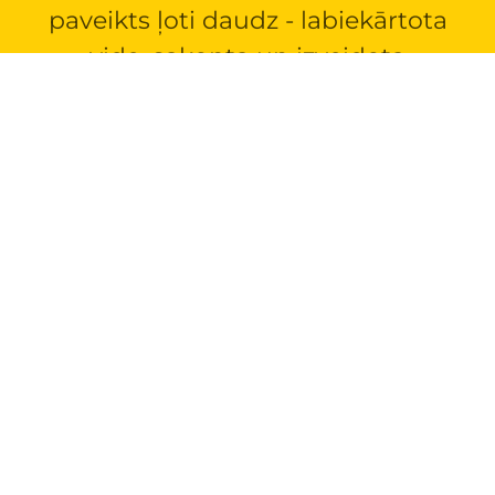
paveikts ļoti daudz - labiekārtota
vide, sakopta un izveidota
saimniecība, par kuru jaunieši paši
rūpējas, iekārtots dārzs un apkārtne,
kā arī, izveidota kokapstrādes
darbnīca.
Mums ir tikai viena iespēja -
nekustamais īpašums ir jāizpērk,
tāpēc biedrība “Cerību spārni” aicina
iestāties par katra jaunieša iespēju
būt mājās!
Tam nepieciešami vēl
110